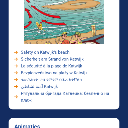
Safety on Katwijk's beach
Sicherheit am Strand von Katwijk
La sécurité à la plage de Katwijk
Bezpieczeństwo na plaży w Katwijk
ንውሕስነት ናብ ገምገም ባሕሪ ካትቫይክ
آمنة لشاطئ Katwijk
Рятувальна бригада Катвейка: безпечно на
пляж
Animaties