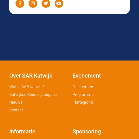
Over SAR Katwijk
Evenement
Wat is SAR Katwijk?
Deelnemers
Katwijkse Reddingsbrigade
Programma
Nieuws
Plattegrond
Contact
Informatie
Sponsoring