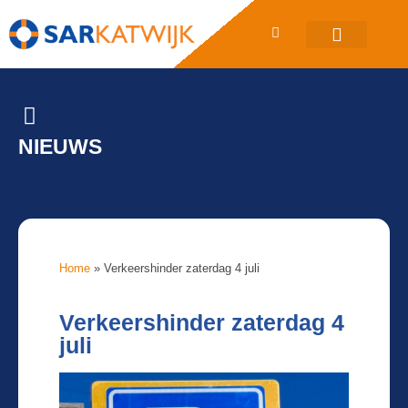
SAR Katwijk
NIEUWS
Home
»
Verkeershinder zaterdag 4 juli
Verkeershinder zaterdag 4
juli