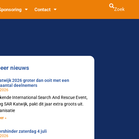
Zoek
Sponsoring
Contact
eer nieuws
twijk 2026 groter dan ooit met een
daantal deelnemers
 2026
kende International Search And Rescue Event,
g SAR Katwijk, pakt dit jaar extra groots uit.
anisatie
er »
rshinder zaterdag 4 juli
 2026