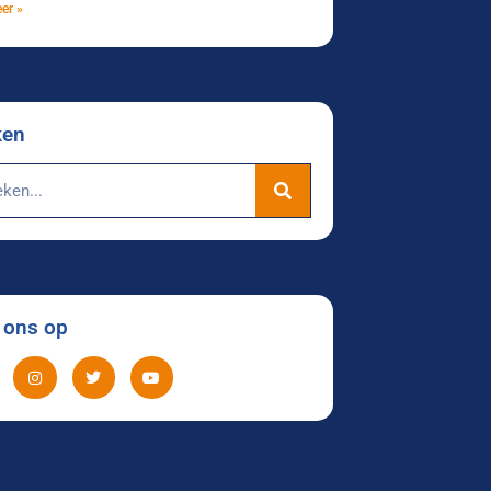
er »
ken
 ons op