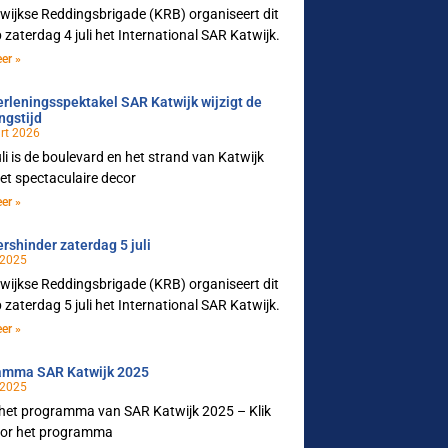
wijkse Reddingsbrigade (KRB) organiseert dit
p zaterdag 4 juli het International SAR Katwijk.
er »
rleningsspektakel SAR Katwijk wijzigt de
ngstijd
rt 2026
uli is de boulevard en het strand van Katwijk
et spectaculaire decor
er »
rshinder zaterdag 5 juli
 2025
wijkse Reddingsbrigade (KRB) organiseert dit
p zaterdag 5 juli het International SAR Katwijk.
er »
amma SAR Katwijk 2025
 2025
 het programma van SAR Katwijk 2025 – Klik
oor het programma