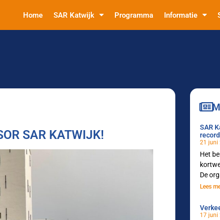
Home
SAR Katwijk
Programma
Informatie
M
SAR Ka
OR SAR KATWIJK!
recor
21 juni
Het be
kortwe
De org
Lees me
Verkee
17 juni