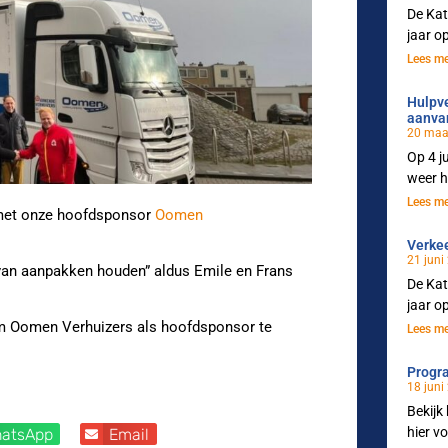
De Kat
jaar o
Lees me
Hulpve
aanva
20 maa
Op 4 j
weer h
Lees me
 met onze hoofdsponsor
Oomen
Verkee
21 juni
van aanpakken houden” aldus Emile en Frans
De Kat
jaar o
 om Oomen Verhuizers als hoofdsponsor te
Lees me
Progr
18 juni
Bekijk
hier v
atsApp
Email