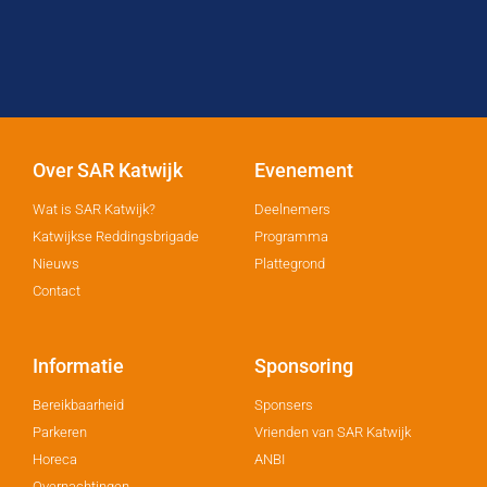
Over SAR Katwijk
Evenement
Wat is SAR Katwijk?
Deelnemers
Katwijkse Reddingsbrigade
Programma
Nieuws
Plattegrond
Contact
Informatie
Sponsoring
Bereikbaarheid
Sponsers
Parkeren
Vrienden van SAR Katwijk
Horeca
ANBI
Overnachtingen